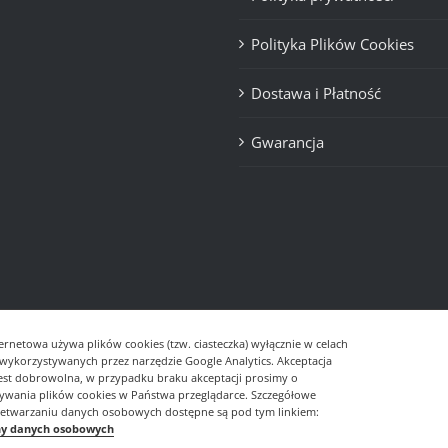
Polityka Plików Cookies
Dostawa i Płatność
Gwarancja
ernetowa używa plików cookies (tzw. ciasteczka) wyłącznie w celach
- wykorzystywanych przez narzędzie Google Analytics. Akceptacja
jest dobrowolna, w przypadku braku akceptacji prosimy o
sywania plików cookies w Państwa przeglądarce. Szczegółowe
zetwarzaniu danych osobowych dostępne są pod tym linkiem:
© Copyright
2026 | Realizacja
DevDesign.pl
ny danych osobowych