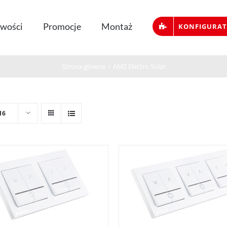
wości
Promocje
Montaż
KONFIGURA
Strona główna
/
AMZ Electro Solar
16