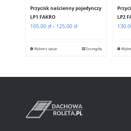
Przycisk naścienny pojedynczy
Przyc
LP1 FAKRO
LP2 
Zakres
105.00
zł
125.00
zł
130.
–
cen:
od
Wybierz opcje
Szczegóły
Wybie
105.00 zł
do
125.00 zł