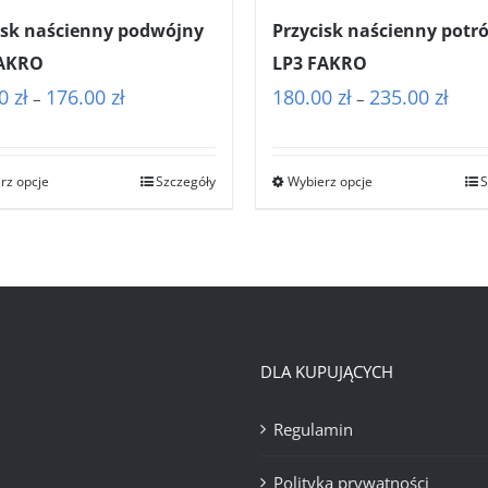
isk naścienny podwójny
Przycisk naścienny potr
FAKRO
LP3 FAKRO
Zakres
Zakr
00
zł
176.00
zł
180.00
zł
235.00
zł
–
–
cen:
cen:
od
od
rz opcje
Szczegóły
Wybierz opcje
S
130.00 zł
180.0
do
do
176.00 zł
235.0
DLA KUPUJĄCYCH
Regulamin
Polityka prywatności