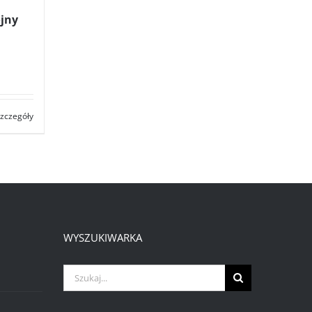
ójny
es
zczegóły
0 zł
0 zł
WYSZUKIWARKA
Szukaj