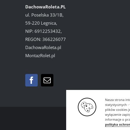
DachowaRoleta.PL
ul. Poselska 33/1B,
59-220 Legnica,
NIP: 6912253432,
REGON: 366226077
DachowaRoleta.pl
MontazRolet.pl
Nasza strona int
statystycznych 
plików cookies 
wyłączenie zapi
informacje o pr
polityka ochro