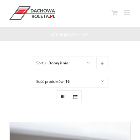
Przejdź
do
zawartości
Strona główna
/
ARP
Sortuj:
Domyślnie
Ilość produktów:
16