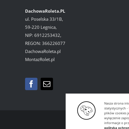
DachowaRoleta.PL
ul. Poselska 33/1B,
59-220 Legnica,
NIP: 6912253432,
REGON: 366226077
DachowaRoleta.pl
MontazRolet.pl
Nasza strona int
statystycznych 
plików cookies 
wyłączenie zapi
informacje o pr
polityka ochro