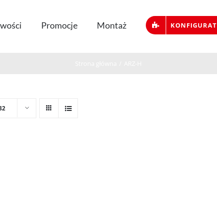
wości
Promocje
Montaż
KONFIGURA
Strona główna
/
ARZ-H
32