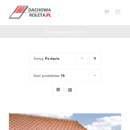
Przejdź
do
zawartości
Strona główna
/
ARZ-H
Sortuj:
Po dacie
Ilość produktów:
16