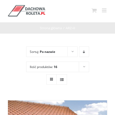
Przejdź
do
zawartości
Strona główna
/
ARZ-H
Sortuj:
Po nazwie
Ilość produktów:
16