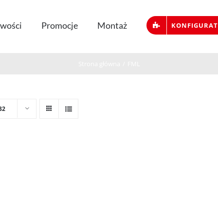
wości
Promocje
Montaż
KONFIGURA
Strona główna
/
FML
32