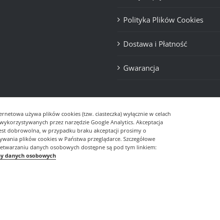
Polityka Plików Cookies
Dostawa i Płatność
Gwarancja
ernetowa używa plików cookies (tzw. ciasteczka) wyłącznie w celach
- wykorzystywanych przez narzędzie Google Analytics. Akceptacja
jest dobrowolna, w przypadku braku akceptacji prosimy o
sywania plików cookies w Państwa przeglądarce. Szczegółowe
zetwarzaniu danych osobowych dostępne są pod tym linkiem:
ny danych osobowych
© Copyright
2026 | Realizacja
DevDesign.pl