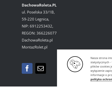
DachowaRoleta.PL
ul. Poselska 33/1B,
59-220 Legnica,
NIP: 6912253432,
REGON: 366226077
DachowaRoleta.pl
MontazRolet.pl
Nasza strona int
statystycznych 
plików cookies 
wyłączenie zapi
informacje o pr
polityka ochro