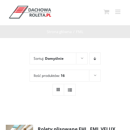
Przejdź
do
zawartości
Strona główna
/
FML
Sortuj:
Domyślnie
Ilość produktów:
16
Rolety plisowane FHL, FML VELUX