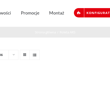
wości
Promocje
Montaż
KONFIGURA
Strona główna
/
Roleta ARS
16