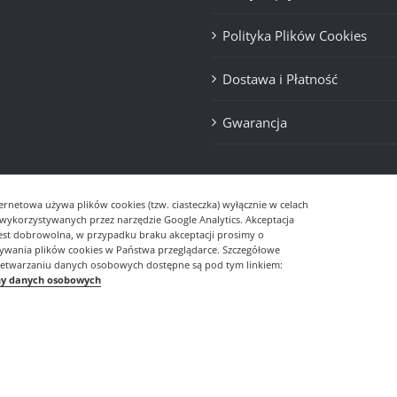
Polityka Plików Cookies
Dostawa i Płatność
Gwarancja
ernetowa używa plików cookies (tzw. ciasteczka) wyłącznie w celach
- wykorzystywanych przez narzędzie Google Analytics. Akceptacja
jest dobrowolna, w przypadku braku akceptacji prosimy o
sywania plików cookies w Państwa przeglądarce. Szczegółowe
zetwarzaniu danych osobowych dostępne są pod tym linkiem:
ny danych osobowych
© Copyright
2026 | Realizacja
DevDesign.pl