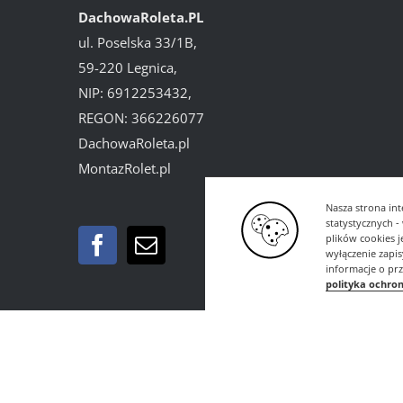
DachowaRoleta.PL
ul. Poselska 33/1B,
59-220 Legnica,
NIP: 6912253432,
REGON: 366226077
DachowaRoleta.pl
MontazRolet.pl
Nasza strona int
statystycznych 
plików cookies 
wyłączenie zapi
informacje o pr
polityka ochro