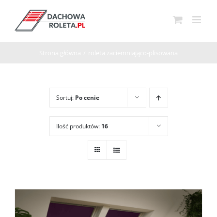
Przejdź
do
zawartości
Strona główna
/
roleta zaciemniająco-plisowana
Sortuj:
Po cenie
Ilość produktów:
16