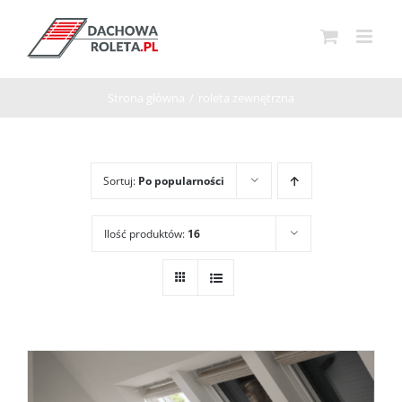
Przejdź
do
zawartości
Strona główna
/
roleta zewnętrzna
Sortuj:
Po popularności
Ilość produktów:
16