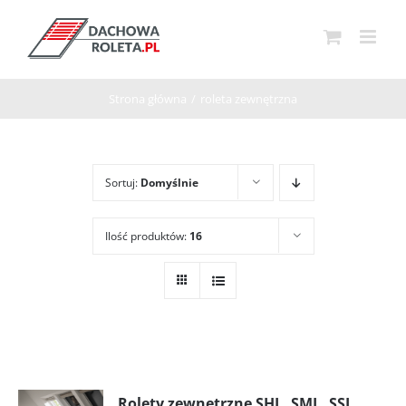
Przejdź
do
zawartości
Strona główna
/
roleta zewnętrzna
Sortuj:
Domyślnie
Ilość produktów:
16
Rolety zewnętrzne SHL, SML, SSL