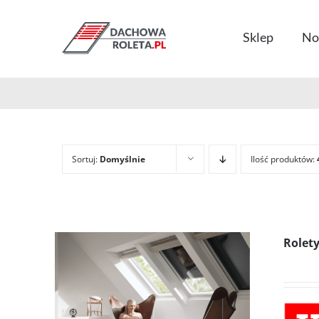
Przejdź
do
Sklep
No
zawartości
Sortuj:
Domyślnie
Ilość produktów:
Rolet