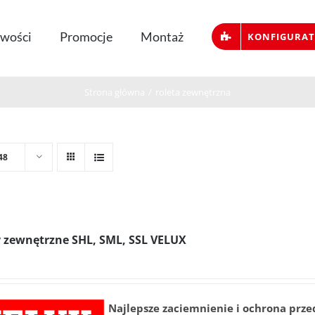
wości
Promocje
Montaż
KONFIGURA
Strona główna
/
roleta zewnętrzna
48
y zewnętrzne SHL, SML, SSL VELUX
Najlepsze zaciemnienie i ochrona prze