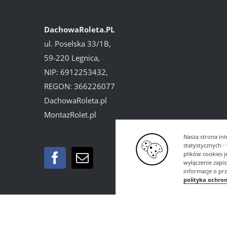
DachowaRoleta.PL
ul. Poselska 33/1B,
59-220 Legnica,
NIP: 6912253432,
REGON: 366226077
DachowaRoleta.pl
MontazRolet.pl
Nasza strona int
statystycznych 
plików cookies 
wyłączenie zapi
informacje o pr
polityka ochro