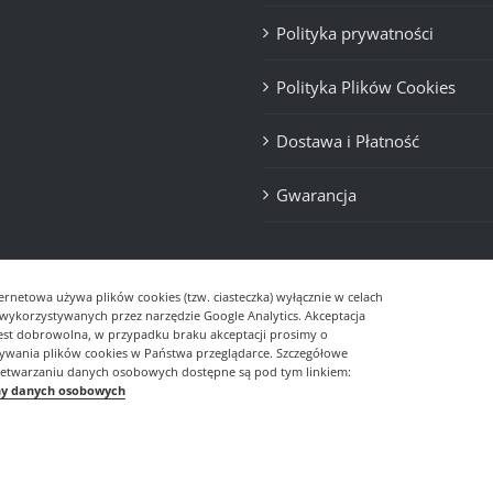
Polityka prywatności
Polityka Plików Cookies
Dostawa i Płatność
Gwarancja
ernetowa używa plików cookies (tzw. ciasteczka) wyłącznie w celach
- wykorzystywanych przez narzędzie Google Analytics. Akceptacja
jest dobrowolna, w przypadku braku akceptacji prosimy o
sywania plików cookies w Państwa przeglądarce. Szczegółowe
zetwarzaniu danych osobowych dostępne są pod tym linkiem:
ny danych osobowych