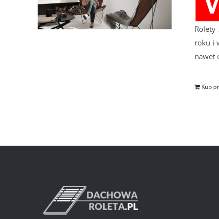
Rolety
roku i
nawet o
Kup p