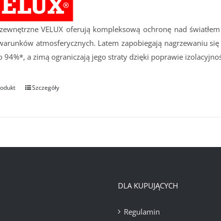
 zewnętrzne VELUX oferują kompleksową ochronę nad światłem 
 warunków atmosferycznych. Latem zapobiegają nagrzewaniu się 
 94%*, a zimą ograniczają jego straty dzięki poprawie izolacyjno
rodukt
Szczegóły
DLA KUPUJĄCYCH
Regulamin