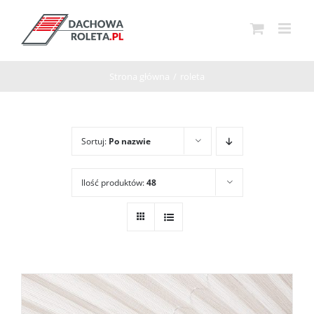
Przejdź
do
zawartości
Strona główna
/
roleta
Sortuj:
Po nazwie
Ilość produktów:
48