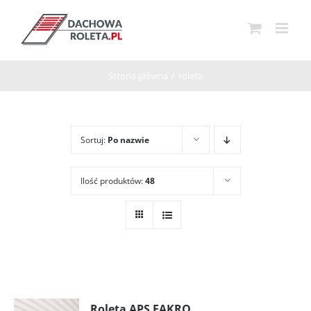
Przejdź
do
zawartości
Strona główna
/
roleta
Sortuj:
Po nazwie
Ilość produktów:
48
Roleta APS FAKRO