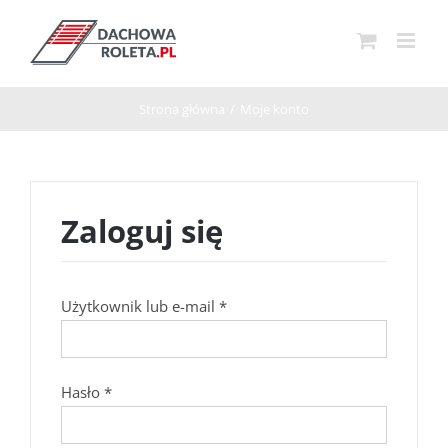
Przejdź
do
zawartości
Strona główna
/
Moje konto
Zaloguj się
Wymagane
Użytkownik lub e-mail
*
Wymagane
Hasło
*