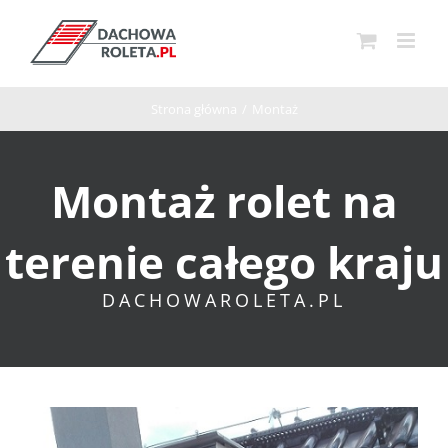
Przejdź
do
zawartości
Strona główna
/
Montaż
Montaż rolet na
terenie całego kraju
DACHOWAROLETA.PL