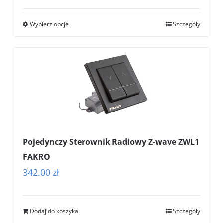
od
Wybierz opcje
Szczegóły
362.00 zł
do
399.00 zł
Pojedynczy Sterownik Radiowy Z-wave ZWL1
FAKRO
342.00
zł
Dodaj do koszyka
Szczegóły