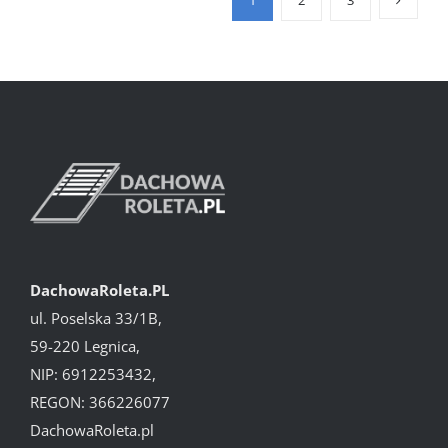
1
2
3
DachowaRoleta.PL
ul. Poselska 33/1B,
59-220 Legnica,
NIP: 6912253432,
REGON: 366226077
DachowaRoleta.pl