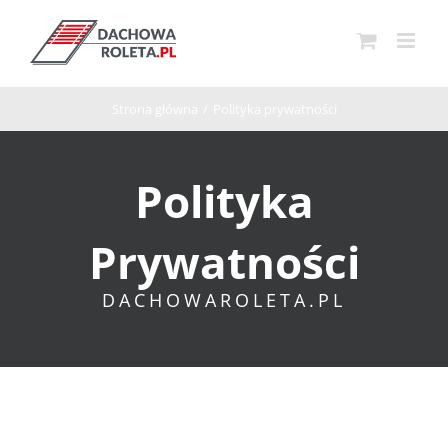
Przejdź
do
zawartości
Strona główna
/
Polityka prywatności
Polityka
Prywatności
DACHOWAROLETA.PL