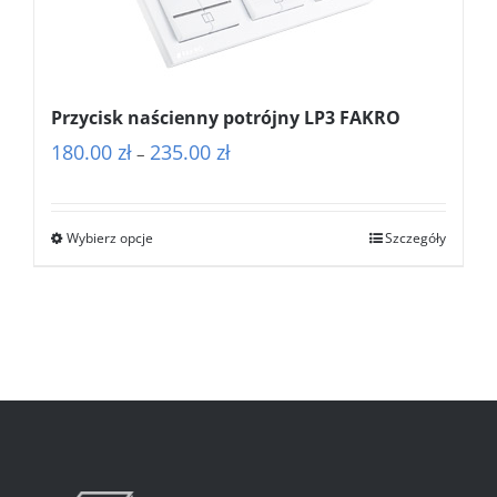
Przycisk naścienny potrójny LP3 FAKRO
Zakres
180.00
zł
235.00
zł
–
cen:
od
Wybierz opcje
Szczegóły
180.00 zł
do
235.00 zł