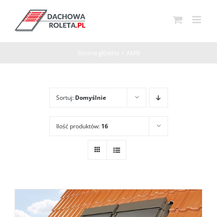
Przejdź
do
zawartości
Strona główna
/
AMB
Sortuj:
Domyślnie
Ilość produktów:
16