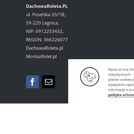
DachowaRoleta.PL
ul. Poselska 33/1B,
59-220 Legnica,
NIP: 6912253432,
REGON: 366226077
DachowaRoleta.pl
MontazRolet.pl
Nasza strona int
statystycznych 
plików cookies 
wyłączenie zapi
informacje o pr
polityka ochro