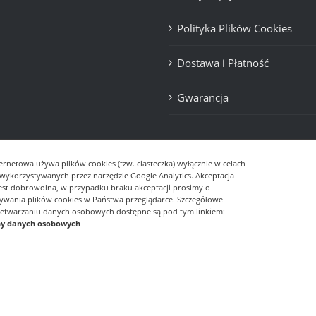
Polityka Plików Cookies
Dostawa i Płatność
Gwarancja
ernetowa używa plików cookies (tzw. ciasteczka) wyłącznie w celach
- wykorzystywanych przez narzędzie Google Analytics. Akceptacja
jest dobrowolna, w przypadku braku akceptacji prosimy o
sywania plików cookies w Państwa przeglądarce. Szczegółowe
zetwarzaniu danych osobowych dostępne są pod tym linkiem:
ny danych osobowych
© Copyright
2026 | Realizacja
DevDesign.pl