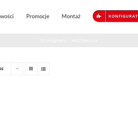
wości
Promocje
Montaż
KONFIGURA
Strona główna
/
AMZ New Line
16