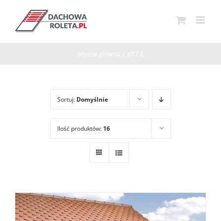
Przejdź
do
zawartości
Strona główna
/
ARZ E
Sortuj:
Domyślnie
Ilość produktów:
16