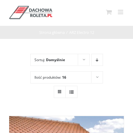
Przejdź
do
zawartości
Strona główna
/
ARZ Electro 12
Sortuj:
Domyślnie
Ilość produktów:
16