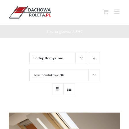
Przejdź
do
zawartości
Strona główna
/
FHC
Sortuj:
Domyślnie
Ilość produktów:
16