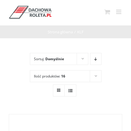
Przejdź
do
zawartości
Strona główna
/
KLF
Sortuj:
Domyślnie
Ilość produktów:
16