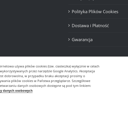
Polityka Plików Cookies
Dostawa i Płatność
Gwarancja
ernetowa używa plików cookies (tzw. ciasteczka) wyłącznie w celach
- wykorzystywanych przez narzędzie Google Analytics. Akceptacja
jest dobrowolna, w przypadku braku akceptacji prosimy o
sywania plików cookies w Państwa przeglądarce. Szczegółowe
zetwarzaniu danych osobowych dostępne są pod tym linkiem:
ny danych osobowych
© Copyright
2026 | Realizacja
DevDesign.pl