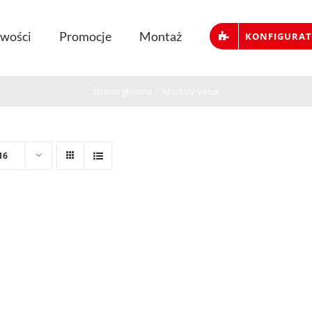
wości
Promocje
Montaż
KONFIGURA
Strona główna
/
Markizy Velux
16