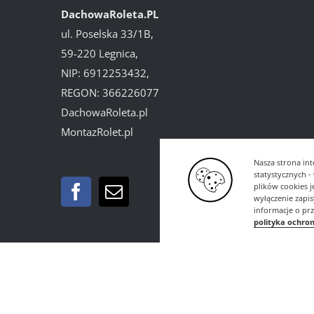
DachowaRoleta.PL
ul. Poselska 33/1B,
59-220 Legnica,
NIP: 6912253432,
REGON: 366226077
DachowaRoleta.pl
MontazRolet.pl
Nasza strona int
statystycznych 
plików cookies 
wyłączenie zapi
informacje o pr
polityka ochro