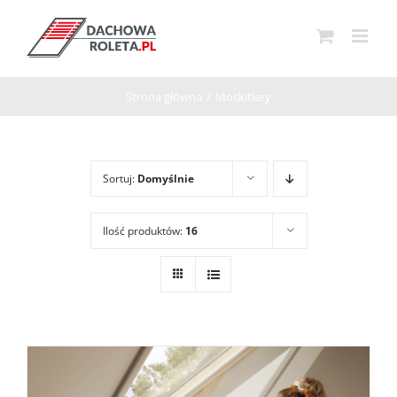
Przejdź
do
zawartości
Strona główna
/
Moskitiery
Sortuj:
Domyślnie
Ilość produktów:
16