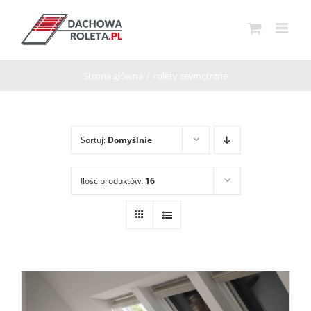
Przejdź
do
zawartości
Strona główna
/
rolety zewnętrzne
Sortuj:
Domyślnie
Ilość produktów:
16