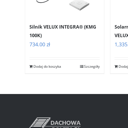
Silnik VELUX INTEGRA® (KMG
Solar
100K)
VELUX
734.00
zł
1,335
Dodaj do koszyka
Szczegóły
Dodaj