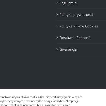
Regulamin
Polityka prywatności
Polityka Plików Cookies
Dostawa i Płatność
Gwarancja
ernetowa używa plików cookies (tzw. ciasteczka) wyłącznie w celach
- wykorzystywanych przez narzędzie Google Analytics. Akceptacja
jest dobrowolna, w przypadku braku akceptacji prosimy o