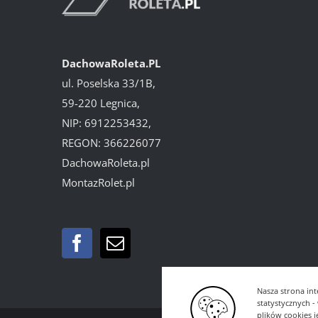
DachowaRoleta.PL
ul. Poselska 33/1B,
59-220 Legnica,
NIP: 6912253432,
REGON: 366226077
DachowaRoleta.pl
MontazRolet.pl
Nasza strona int
statystycznych 
plików cookies 