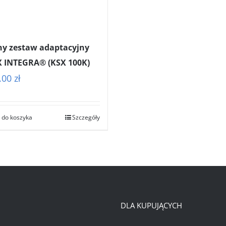
ny zestaw adaptacyjny
 INTEGRA® (KSX 100K)
.00
zł
 do koszyka
Szczegóły
DLA KUPUJĄCYCH