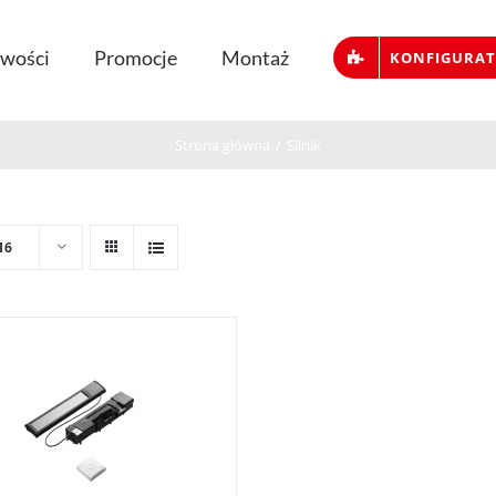
wości
Promocje
Montaż
KONFIGURA
Strona główna
/
Silnik
16