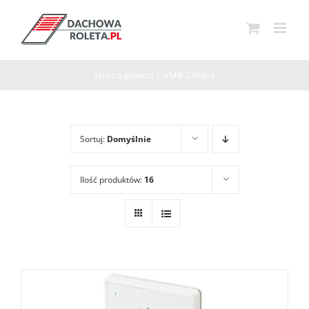
Przejdź
do
zawartości
Strona główna
/
VMB Z-Wave
Sortuj:
Domyślnie
Ilość produktów:
16