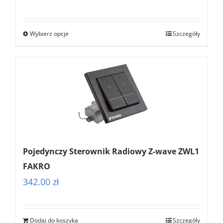
cen:
od
Wybierz opcje
Szczegóły
362.00 zł
do
399.00 zł
Pojedynczy Sterownik Radiowy Z-wave ZWL1
FAKRO
342.00
zł
Dodaj do koszyka
Szczegóły