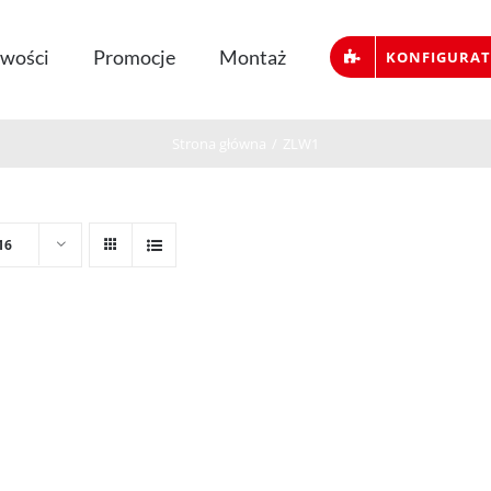
wości
Promocje
Montaż
KONFIGURA
Strona główna
/
ZLW1
16