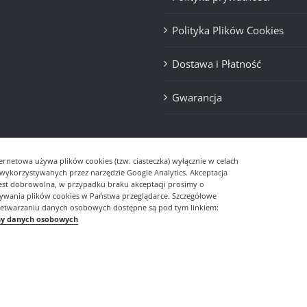
Polityka Plików Cookies
Dostawa i Płatność
Gwarancja
ernetowa używa plików cookies (tzw. ciasteczka) wyłącznie w celach
- wykorzystywanych przez narzędzie Google Analytics. Akceptacja
jest dobrowolna, w przypadku braku akceptacji prosimy o
sywania plików cookies w Państwa przeglądarce. Szczegółowe
zetwarzaniu danych osobowych dostępne są pod tym linkiem:
ny danych osobowych
© Copyright
2026 | Realizacja
DevDesign.pl