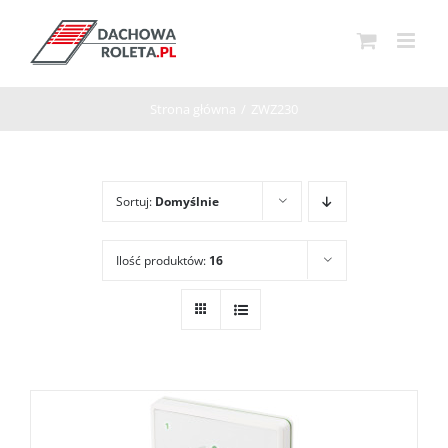
Przejdź
do
zawartości
Strona główna
/
ZWZ230
Sortuj:
Domyślnie
Ilość produktów:
16