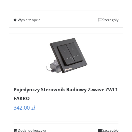
cen:
od
Wybierz opcje
Szczegóły
362.00 zł
do
399.00 zł
Pojedynczy Sterownik Radiowy Z-wave ZWL1
FAKRO
342.00
zł
Dodaj do koszyka
Szczegóły