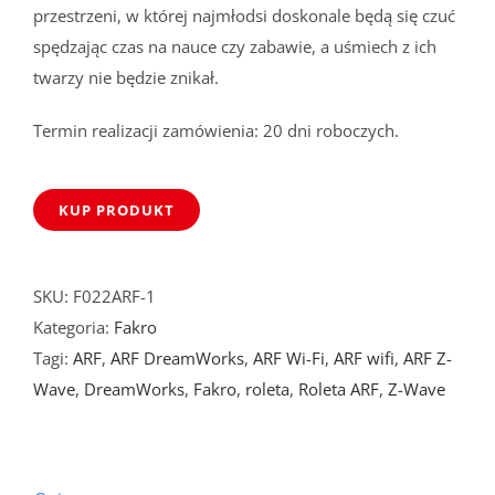
przestrzeni, w której najmłodsi doskonale będą się czuć
spędzając czas na nauce czy zabawie, a uśmiech z ich
twarzy nie będzie znikał.
Termin realizacji zamówienia: 20 dni roboczych.
KUP PRODUKT
SKU:
F022ARF-1
Kategoria:
Fakro
Tagi:
ARF
,
ARF DreamWorks
,
ARF Wi-Fi
,
ARF wifi
,
ARF Z-
Wave
,
DreamWorks
,
Fakro
,
roleta
,
Roleta ARF
,
Z-Wave