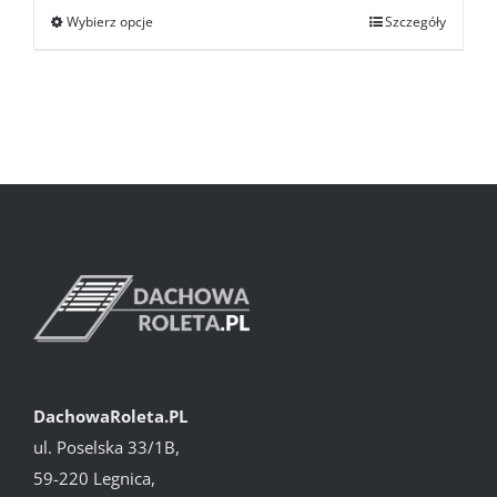
Wybierz opcje
Szczegóły
105.00 zł
do
125.00 zł
DachowaRoleta.PL
ul. Poselska 33/1B,
59-220 Legnica,