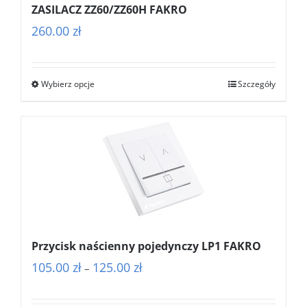
ZASILACZ ZZ60/ZZ60H FAKRO
260.00
zł
Wybierz opcje
Szczegóły
Przycisk naścienny pojedynczy LP1 FAKRO
Zakres
105.00
zł
125.00
zł
–
cen:
od