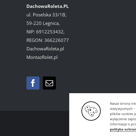
DachowaRoleta.PL
ul. Poselska 33/1B,
59-220 Legnica,
NIP: 6912253432,
REGON: 366226077
DachowaRoleta.pl
MontazRolet.pl
Nasza strona int
statystycznych 
plików cookies 
wyłączenie zapi
informacje o pr
polityka ochro