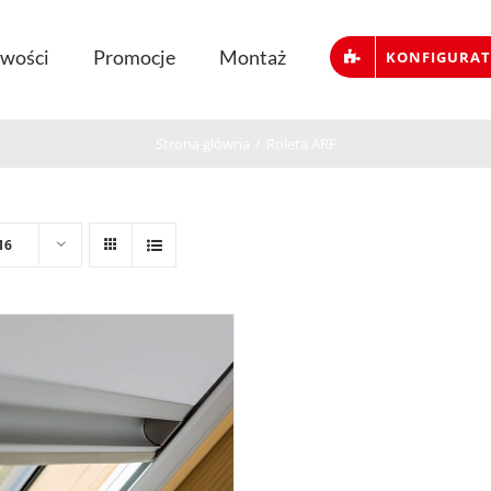
wości
Promocje
Montaż
KONFIGURA
Strona główna
/
Roleta ARF
16