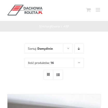
Przejdź
do
zawartości
Strona główna
/
ARP
Sortuj:
Domyślnie
Ilość produktów:
16