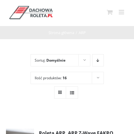
Przejdź
do
zawartości
Strona główna
/
ARP
Sortuj:
Domyślnie
Ilość produktów:
16
Roleta ARP, ARP Z-Wave FAKRO