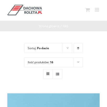
Przejdź
do
zawartości
Strona główna
/
ARS
Sortuj:
Po dacie
Ilość produktów:
16