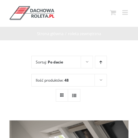
Przejdź
do
zawartości
Strona główna
/
roleta zewnętrzna
Sortuj:
Po dacie
Ilość produktów:
48