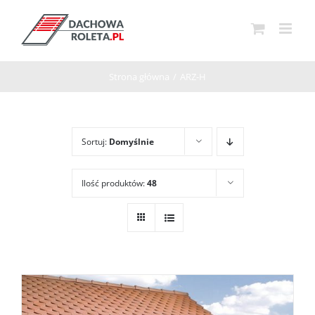
Przejdź
do
zawartości
Strona główna
/
ARZ-H
Sortuj:
Domyślnie
Ilość produktów:
48