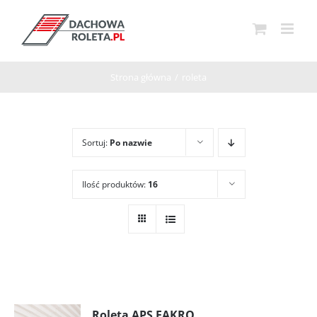
Przejdź
do
zawartości
Strona główna
/
roleta
Sortuj:
Po nazwie
Ilość produktów:
16
Roleta APS FAKRO